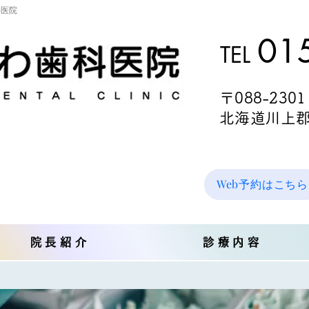
科医院
0
15
T
EL
〒08
8-2301
北海道川上郡標
Web予約はこちら
院長紹介
診療内容