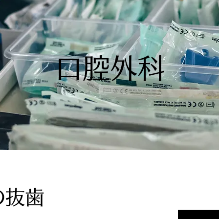
口腔外科
の抜歯