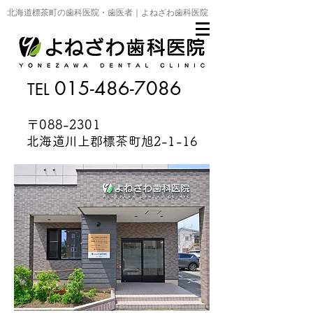
北海道標茶町の歯科医院・歯医者｜よねざわ歯科医院
0
15-
486-7086
T
EL
〒08
8-2301
北海道川上郡標茶町旭2-1-16