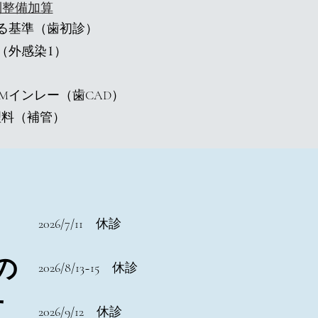
制整備加算
る基準（歯初診）
（外感染
）
1
AMインレー（歯CAD）
理料（補管）
2026/7/11 休診
の
2026/8/13~15 休診
せ
2026/9/12 休診