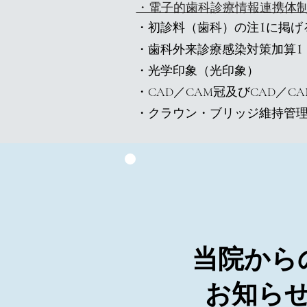
・電子的歯科診療情報連携体
・初診料（歯科）の注
に掲げ
1
・歯科外来診療感染対策加算
1
・光学印象（光印象）
・CAD／CAM冠及びCAD／C
・クラウン・ブリッジ維持管
当院から
​お知ら