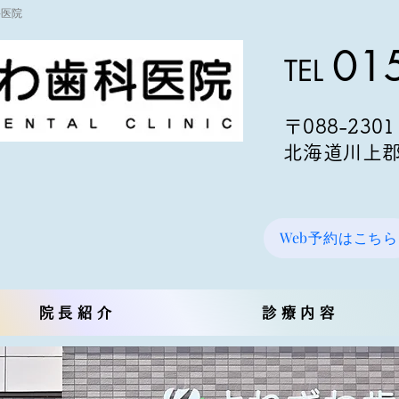
科医院
0
15
T
EL
〒08
8-2301
北海道川上郡標
Web予約はこちら
院長紹介
診療内容